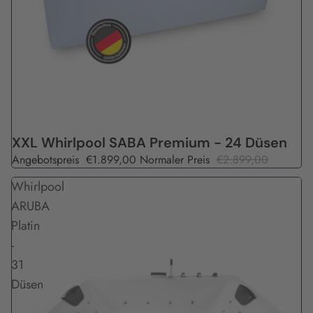
Angebot
XXL Whirlpool SABA Premium - 24 Düsen
Angebotspreis
€1.899,00
Normaler Preis
€2.899,00
Whirlpool
ARUBA
Platin
-
31
Düsen