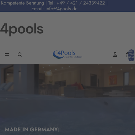
Kompetente Beratung | Tel:
+49 / 421 / 24339422
|
Email:
info@4pools.de
4pools
Artikel 
Warenko
insgesa
0
MADE IN GERMANY: