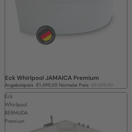
Angebot
Eck Whirlpool JAMAICA Premium
Angebotspreis
€1.699,00
Normaler Preis
€2.299,00
Eck
Whirlpool
BERMUDA
Premium