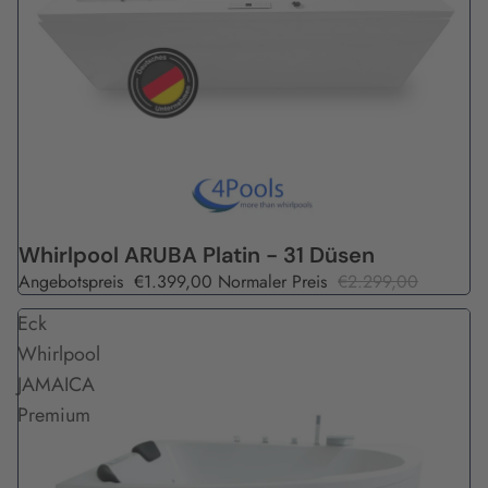
Angebot
Whirlpool ARUBA Platin - 31 Düsen
Angebotspreis
€1.399,00
Normaler Preis
€2.299,00
Eck
Whirlpool
JAMAICA
Premium