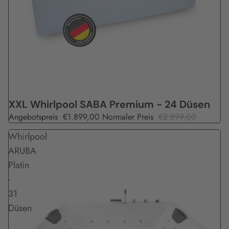
Angebot
XXL Whirlpool SABA Premium - 24 Düsen
Angebotspreis
€1.899,00
Normaler Preis
€2.899,00
Whirlpool
ARUBA
Platin
-
31
Düsen