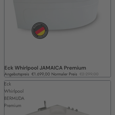
Angebot
Eck Whirlpool JAMAICA Premium
Angebotspreis
€1.699,00
Normaler Preis
€2.299,00
Eck
Whirlpool
BERMUDA
Premium