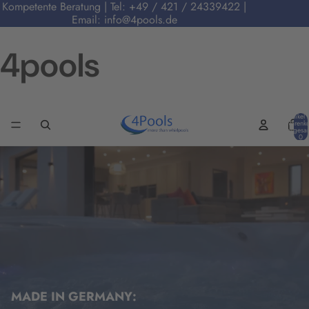
Kompetente Beratung | Tel:
+49 / 421 / 24339422
|
Email:
info@4pools.de
4pools
Artikel 
Warenko
insgesa
0
MADE IN GERMANY: