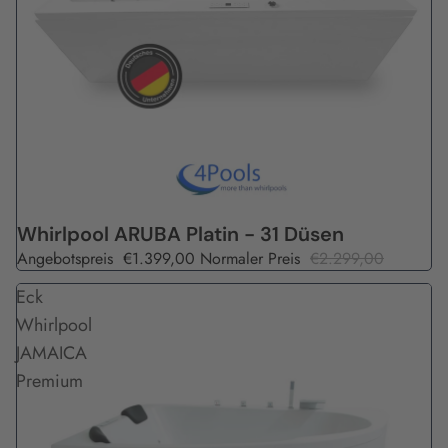
Angebot
Whirlpool ARUBA Platin - 31 Düsen
Angebotspreis
€1.399,00
Normaler Preis
€2.299,00
Eck
Whirlpool
JAMAICA
Premium