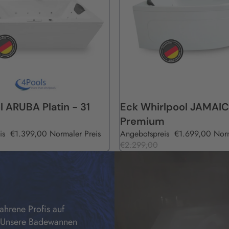
Angebot
l ARUBA Platin - 31
Eck Whirlpool JAMAI
Premium
is
€1.399,00
Normaler Preis
Angebotspreis
€1.699,00
Norm
€2.299,00
ahrene Profis auf
. Unsere Badewannen