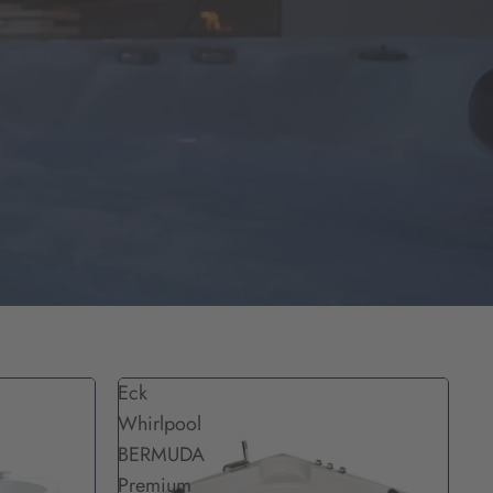
Eck
Whirlpool
BERMUDA
Premium