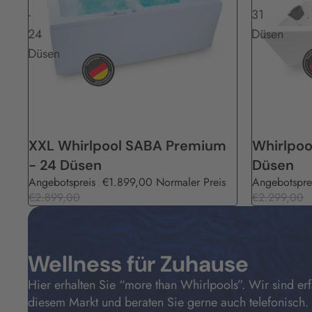
-
31
24
Düsen
Düsen
Angebot
Angebot
XXL Whirlpool SABA Premium
Whirlpoo
- 24 Düsen
Düsen
Angebotspreis
€1.899,00
Normaler Preis
Angebotspre
€2.899,00
€2.299,00
Wellness f
ü
r Zuhause
Hier erhalten Sie “more than Whirlpools”. Wir sind erf
diesem Markt und beraten Sie gerne auch telefonisch