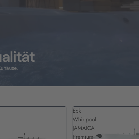
alität
Zuhause.
Eck
Whirlpool
JAMAICA
Premium