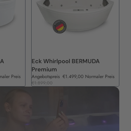
Angebot
CA
Eck Whirlpool BERMUDA
Premium
aler Preis
Angebotspreis
€1.499,00
Normaler Preis
€1.899,00