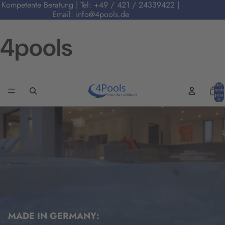
Kompetente Beratung | Tel:
+49 / 421 / 24339422
|
Email:
info@4pools.de
4pools
Artikel 
Warenko
insgesa
0
MADE IN GERMANY: