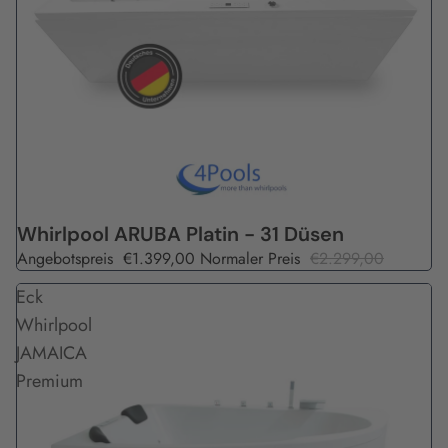
Angebot
Whirlpool ARUBA Platin - 31 Düsen
Angebotspreis
€1.399,00
Normaler Preis
€2.299,00
Eck
Whirlpool
JAMAICA
Premium