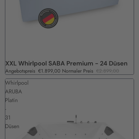
Angebot
XXL Whirlpool SABA Premium - 24 Düsen
Angebotspreis
€1.899,00
Normaler Preis
€2.899,00
Whirlpool
ARUBA
Platin
-
31
Düsen