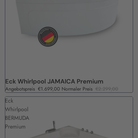
Angebot
Eck Whirlpool JAMAICA Premium
Angebotspreis
€1.699,00
Normaler Preis
€2.299,00
Eck
Whirlpool
BERMUDA
Premium